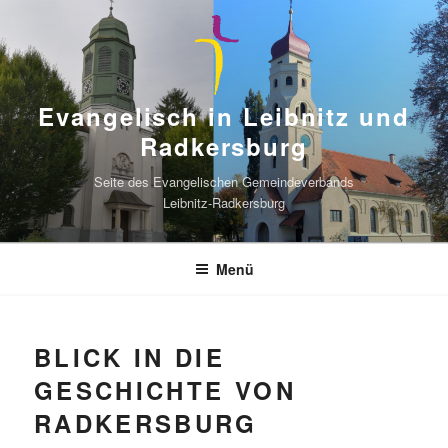
Zum
Inhalt
springen
Evangelisch in Leibnitz und
Radkersburg
Seite des Evangelischen Gemeindeverbands
Leibnitz-Radkersburg
Menü
BLICK IN DIE
GESCHICHTE VON
RADKERSBURG