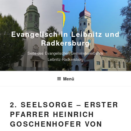
Zum
Inhalt
springen
Evangelisch in Leibnitz und
Radkersburg
Seite des Evangelischen Gemeindeverbands
Leibnitz-Radkersburg
Menü
2. SEELSORGE – ERSTER
PFARRER HEINRICH
GOSCHENHOFER VON