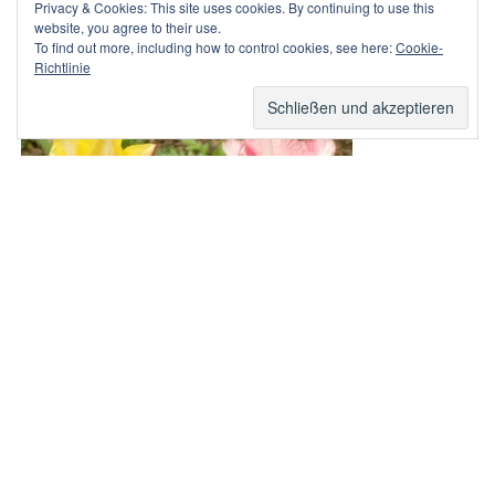
Privacy & Cookies: This site uses cookies. By continuing to use this
website, you agree to their use.
To find out more, including how to control cookies, see here:
Cookie-
Bleiben wir verbunden – auch und gerade in dieser besonderen
Richtlinie
Zeit!
VERÖFFENTLICHT
27. MÄRZ 2020