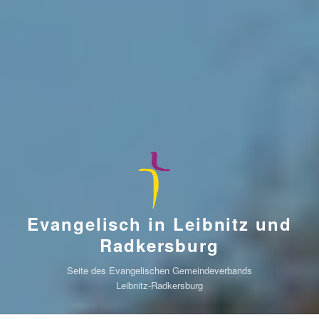
Evangelisch in Leibnitz und
Radkersburg
Seite des Evangelischen Gemeindeverbands
Leibnitz-Radkersburg