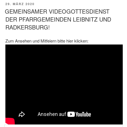
VERÖFFENTLICHT
29. MÄRZ 2020
AM
GEMEINSAMER VIDEOGOTTESDIENST
DER PFARRGEMEINDEN LEIBNITZ UND
RADKERSBURG!
Zum Ansehen und Mitfeiern bitte hier klicken: