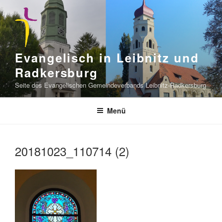
Zum
Inhalt
springen
Evangelisch in Leibnitz und
Radkersburg
Seite des Evangelischen Gemeindeverbands Leibnitz-Radkersburg
Menü
20181023_110714 (2)