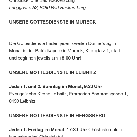
shilfe
Langgasse
52
, 8490 Bad Radkersburg
Leibni
tz
UNSERE GOTTESDIENSTE IN MURECK
Die Gottesdienste finden jeden zweiten Donnerstag im
Monat in der Patrizikapelle in Mureck, Kirchplatz 1, statt
und beginnen jeweils um
18:00 Uhr
!
UNSERE GOTTESDIENSTE IN LEIBNITZ
Jeden 1. und 3. Sonntag im Monat, 9:30 Uhr
Evangelische Kirche Leibnitz, Emmerich-Assmanngasse 1,
8430 Leibnitz
UNSERE GOTTESDIENSTE IN HENGSBERG
Jeden 1. Freitag im Monat, 17:30 Uhr
Christuskirchlein
Hengsberg bei Ortseinfahrt