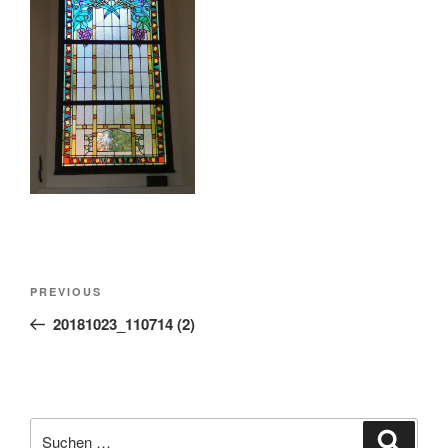
Beitragsnavigation
Previous
PREVIOUS
Post
20181023_110714 (2)
Suche
Suche