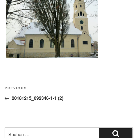
Beitragsnavigation
Previous
PREVIOUS
Post
20181215_092346-1-1 (2)
Suche
nach: