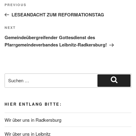
Beitragsnavigation
Previous
PREVIOUS
Post
LESEANDACHT ZUM REFORMATIONSTAG
Next
NEXT
Post
Gemeindeübergreifender Gottesdienst des
Pfarrgemeindeverbandes Leibnitz-Radkersburg!
Suche
nach:
Suchen
HIER ENTLANG BITTE:
Wir über uns in Radkersburg
Wir über uns in Leibnitz