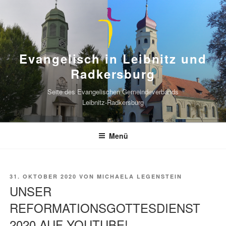
Zum
Inhalt
springen
Evangelisch in Leibnitz und
Radkersburg
Seite des Evangelischen Gemeindeverbands
Leibnitz-Radkersburg
Menü
VERÖFFENTLICHT
31. OKTOBER 2020
VON
MICHAELA LEGENSTEIN
AM
UNSER
REFORMATIONSGOTTESDIENST
2020 AUF YOUTUBE!