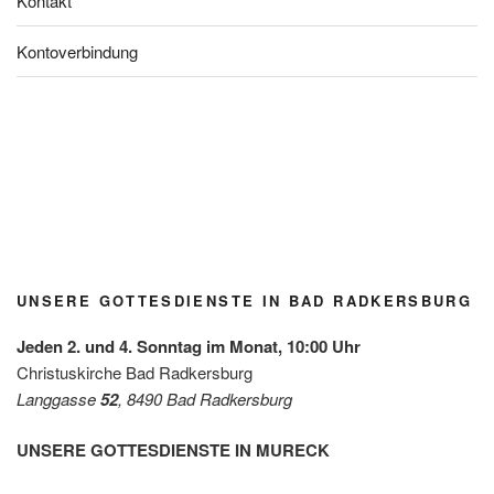
Kontakt
Kontoverbindung
Blühfle
Lange
Tauferi
Kirchg
Kirchg
Kirchg
Jubel
ckerl
Nacht
nnerun
artlfest
artlfest
artlfest
über
der
der
g
Radke
Radke
Radke
den
Grupp
Kirche
Radke
rsburg
rsburg
rsburg
Gewin
e
n / Mai
rsburg
n des
Grün/
2026
Diakon
Omas
iepreis
for
es mit
UNSERE GOTTESDIENSTE IN BAD RADKERSBURG
Future
der
Leben
Jeden 2. und 4. Sonntag im Monat, 10:00 Uhr
shilfe
Christuskirche Bad Radkersburg
Leibnit
Langgasse
52
, 8490 Bad Radkersburg
z
UNSERE GOTTESDIENSTE IN MURECK