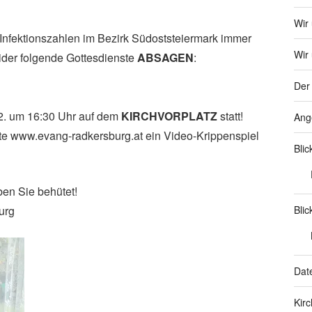
Wir
Infektionszahlen im Bezirk Südoststeiermark immer
Wir 
ider folgende Gottesdienste
ABSAGEN
:
Der 
2. um 16:30 Uhr auf dem
KIRCHVORPLATZ
statt!
Ang
e www.evang-radkersburg.at ein Video-Krippenspiel
Bli
en Sie behütet!
urg
Blic
Dat
Kir