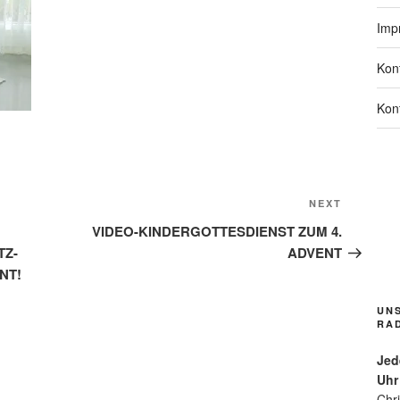
Imp
Kon
Kon
Bl
hfl
Next
NEXT
ck
Post
VIDEO-KINDERGOTTESDIENST ZUM 4.
rl
TZ-
ADVENT
de
Gr
NT!
pp
Gr
UN
n/
RA
m
s
Jed
for
Uhr
Fu
Chr