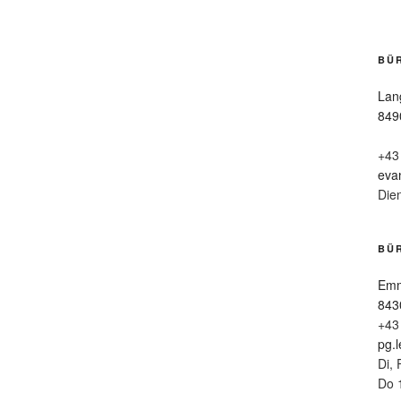
BÜ
Lan
849
+43
eva
Die
BÜR
Emm
843
+43
pg.
Di, 
Do 