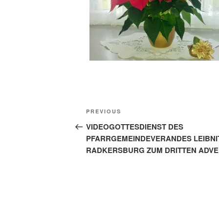
Beitragsnavigation
Previous
PREVIOUS
Post
VIDEOGOTTESDIENST DES
PFARRGEMEINDEVERANDES LEIBNI
RADKERSBURG ZUM DRITTEN ADVE