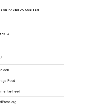
SERE FACEBOOKSEITEN
BNITZ:
TA
elden
trags-Feed
mentar-Feed
dPress.org