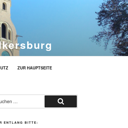
dkersburg
rg
UTZ
ZUR HAUPTSEITE
he
h:
Suchen
R ENTLANG BITTE: