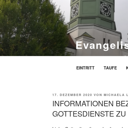
Zum
Inhalt
springen
Evangeli
S
EINTRITT
TAUFE
VERÖFFENTLICHT
17. DEZEMBER 2020
VON
MICHAELA 
AM
INFORMATIONEN BE
GOTTESDIENSTE ZU