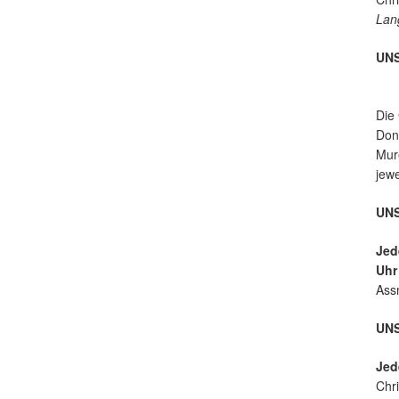
ur
Lan
UN
Die
Donn
Mure
jew
UNS
Jed
Uh
Ass
UN
Jed
Chri