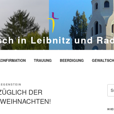
sch in Leibnitz und Ra
eite des Evangelischen Gemeindeverbands Leibnitz-Radkersbu
KONFIRMATION
TRAUUNG
BEERDIGUNG
GEWALTSCH
LEGENSTEIN
Suc
ZÜGLICH DER
nac
 WEIHNACHTEN!
HIE