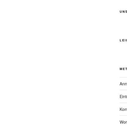
UN
LEI
ME
Anm
Ein
Kom
Wor