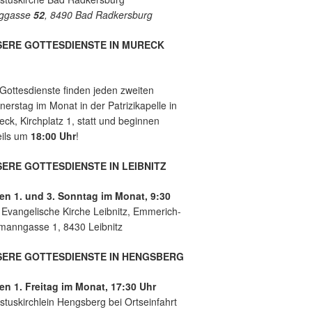
e
es
ggasse
52
, 8490 Bad Radkersburg
mit
der
Leb
SERE GOTTESDIENSTE IN MURECK
ens
hilf
e
 Gottesdienste finden jeden zweiten
Lei
erstag im Monat in der Patrizikapelle in
bnit
ck, Kirchplatz 1, statt und beginnen
z
eils um
18:00 Uhr
!
ERE GOTTESDIENSTE IN LEIBNITZ
en 1. und 3. Sonntag im Monat, 9:30
r
Evangelische Kirche Leibnitz, Emmerich-
manngasse 1, 8430 Leibnitz
SERE GOTTESDIENSTE IN HENGSBERG
en 1. Freitag im Monat, 17:30 Uhr
stuskirchlein Hengsberg bei Ortseinfahrt