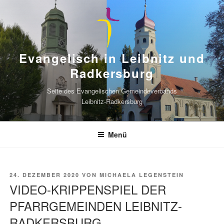
Zum
Inhalt
springen
Evangelisch in Leibnitz und
Radkersburg
Seite des Evangelischen Gemeindeverbands
Leibnitz-Radkersburg
Menü
VERÖFFENTLICHT
24. DEZEMBER 2020
VON
MICHAELA LEGENSTEIN
AM
VIDEO-KRIPPENSPIEL DER
PFARRGEMEINDEN LEIBNITZ-
RADKERSBURG