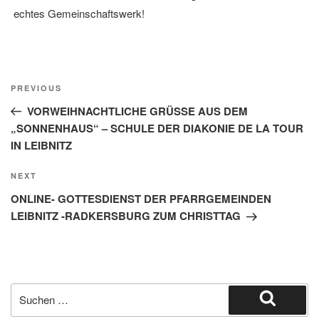
echtes Gemeinschaftswerk!
Beitragsnavigation
Previous
PREVIOUS
Post
VORWEIHNACHTLICHE GRÜSSE AUS DEM
„SONNENHAUS“ – SCHULE DER DIAKONIE DE LA TOUR
IN LEIBNITZ
Next
NEXT
Post
ONLINE- GOTTESDIENST DER PFARRGEMEINDEN
LEIBNITZ -RADKERSBURG ZUM CHRISTTAG
Suche
nach:
Suchen