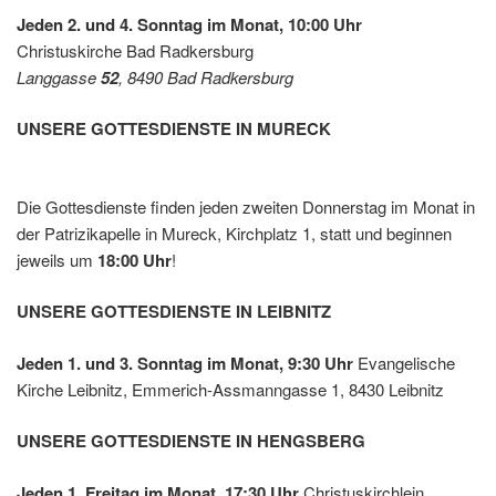
Leben
Jeden 2. und 4. Sonntag im Monat, 10:00 Uhr
shilfe
Christuskirche Bad Radkersburg
Leibnit
Langgasse
52
, 8490 Bad Radkersburg
z
UNSERE GOTTESDIENSTE IN MURECK
Die Gottesdienste finden jeden zweiten Donnerstag im Monat in
der Patrizikapelle in Mureck, Kirchplatz 1, statt und beginnen
jeweils um
18:00 Uhr
!
UNSERE GOTTESDIENSTE IN LEIBNITZ
Jeden 1. und 3. Sonntag im Monat, 9:30 Uhr
Evangelische
Kirche Leibnitz, Emmerich-Assmanngasse 1, 8430 Leibnitz
UNSERE GOTTESDIENSTE IN HENGSBERG
Jeden 1. Freitag im Monat, 17:30 Uhr
Christuskirchlein