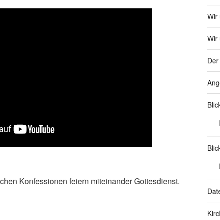
Wir
Wir 
Der 
Ang
Bli
Blic
ichen Konfessionen feiern miteinander Gottesdienst.
Dat
Kir