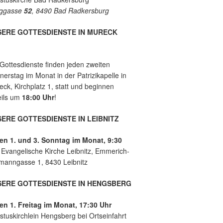
e
es
ggasse
52
, 8490 Bad Radkersburg
mit
der
Leb
SERE GOTTESDIENSTE IN MURECK
ens
hilf
e
 Gottesdienste finden jeden zweiten
Lei
erstag im Monat in der Patrizikapelle in
bnit
ck, Kirchplatz 1, statt und beginnen
z
eils um
18:00 Uhr
!
ERE GOTTESDIENSTE IN LEIBNITZ
en 1. und 3. Sonntag im Monat, 9:30
r
Evangelische Kirche Leibnitz, Emmerich-
manngasse 1, 8430 Leibnitz
SERE GOTTESDIENSTE IN HENGSBERG
en 1. Freitag im Monat, 17:30 Uhr
stuskirchlein Hengsberg bei Ortseinfahrt