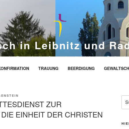
sch in Leibnitz und Ra
eite des Evangelischen Gemeindeverbands Leibnitz-Radkersbu
KONFIRMATION
TRAUUNG
BEERDIGUNG
GEWALTSCH
GENSTEIN
Suc
TESDIENST ZUR
nac
IE EINHEIT DER CHRISTEN
HIE