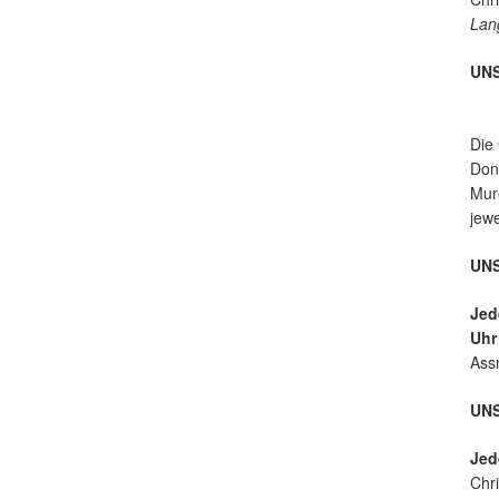
ur
Lan
UN
Die
Donn
Mure
jew
UNS
Jed
Uh
Ass
UN
Jed
Chri