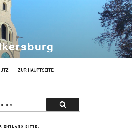
dkersburg
rg
UTZ
ZUR HAUPTSEITE
he
h:
Suchen
R ENTLANG BITTE: