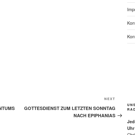
Imp
Kon
Kon
Bl
hfl
ck
rl
de
Gr
pp
Next
NEXT
Gr
UN
Post
ENTUMS
GOTTESDIENST ZUM LETZTEN SONNTAG
n/
RA
m
NACH EPIPHANIAS
s
Jed
for
Uhr
Fu
Chr