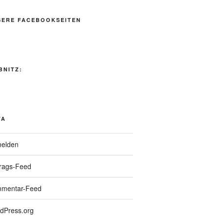
SERE FACEBOOKSEITEN
BNITZ:
TA
elden
trags-Feed
mentar-Feed
dPress.org