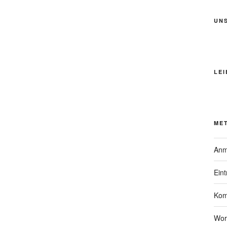
UN
LEI
ME
Anm
Ein
Kom
Wor