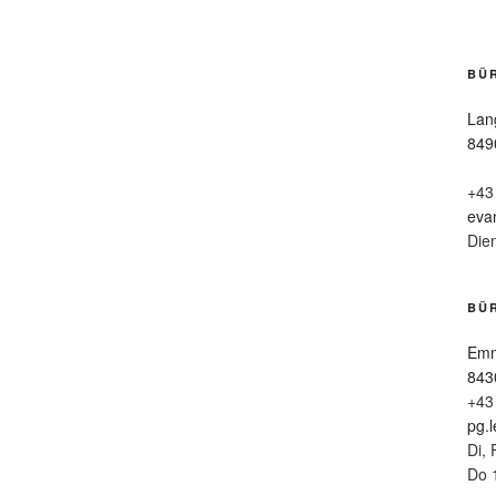
BÜ
Lan
849
+43
eva
Die
BÜR
Emm
843
+43
pg.
Di, 
Do 