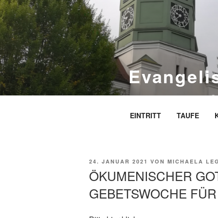
Zum
Inhalt
springen
Evangeli
S
EINTRITT
TAUFE
VERÖFFENTLICHT
24. JANUAR 2021
VON
MICHAELA LE
AM
ÖKUMENISCHER GOT
GEBETSWOCHE FÜR D