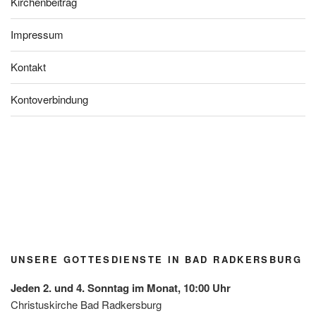
Kirchenbeitrag
Impressum
Kontakt
Kontoverbindung
Blühfle
Lange
Tauferi
Kirchg
Kirchg
Kirchg
Jubel
ckerl
Nacht
nnerun
artlfest
artlfest
artlfest
über
der
der
g
Radke
Radke
Radke
den
Grupp
Kirche
Radke
rsburg
rsburg
rsburg
Gewin
e
n / Mai
rsburg
n des
Grün/
2026
Diakon
Omas
iepreis
for
es mit
UNSERE GOTTESDIENSTE IN BAD RADKERSBURG
Future
der
Leben
Jeden 2. und 4. Sonntag im Monat, 10:00 Uhr
shilfe
Christuskirche Bad Radkersburg
Leibnit