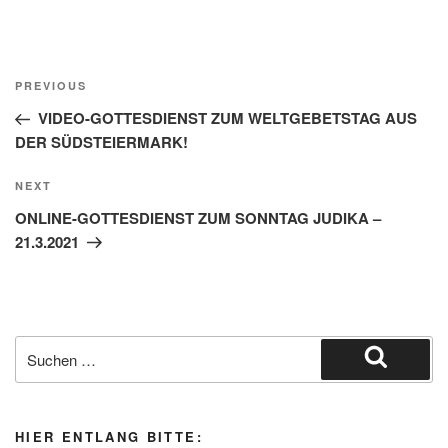
Beitragsnavigation
Previous
PREVIOUS
Post
VIDEO-GOTTESDIENST ZUM WELTGEBETSTAG AUS
DER SÜDSTEIERMARK!
Next
NEXT
Post
ONLINE-GOTTESDIENST ZUM SONNTAG JUDIKA –
21.3.2021
Suche
nach:
Suchen
HIER ENTLANG BITTE: