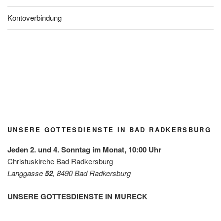
Kontoverbindung
Blühfle
Lange
Tauferi
Kirchg
Kirchg
Kirchg
Jubel
ckerl
Nacht
nnerun
artlfest
artlfest
artlfest
über
der
der
g
Radke
Radke
Radke
den
Grupp
Kirche
Radke
rsburg
rsburg
rsburg
Gewin
e
n / Mai
rsburg
n des
Grün/
2026
Diakon
Omas
iepreis
for
es mit
UNSERE GOTTESDIENSTE IN BAD RADKERSBURG
Future
der
Leben
Jeden 2. und 4. Sonntag im Monat, 10:00 Uhr
shilfe
Christuskirche Bad Radkersburg
Leibnit
Langgasse
52
, 8490 Bad Radkersburg
z
UNSERE GOTTESDIENSTE IN MURECK