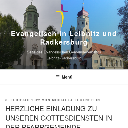
Zum
Inhalt
springen
Evangelisch in Leibnitz und
Radkersburg
Seite des Evangelischen Gemeindeverbands
Leibnitz-Radkersburg
Menü
VERÖFFENTLICHT
8. FEBRUAR 2022
VON
MICHAELA LEGENSTEIN
AM
HERZLICHE EINLADUNG ZU
UNSEREN GOTTESDIENSTEN IN
DER PFARRGEMEINDE