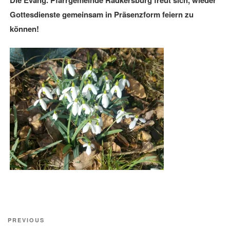
Die Evang. Pfarrgemeinde Radkersburg freut sich, wieder
Gottesdienste gemeinsam in Präsenzform feiern zu
können!
Beitragsnavigation
Previous
PREVIOUS