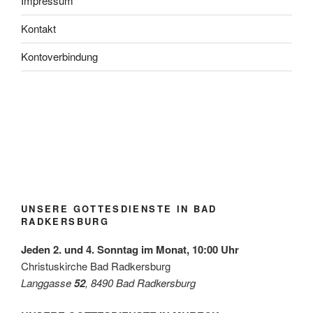
Impressum
Kontakt
Kontoverbindung
Blühfl
Lange
Taufe
Kirch
Kirch
Kirch
Jubel
eckerl
Nacht
rinner
gartlf
gartlf
gartlf
über
der
der
ung
est
est
est
den
Grupp
Kirch
Radk
Radk
Radk
Radk
Gewi
e
en /
ersbu
ersbu
ersbu
ersbu
nn
Grün/
Mai
rg
rg
rg
rg
des
Omas
2026
Diako
UNSERE GOTTESDIENSTE IN BAD
for
niepre
RADKERSBURG
Futur
ises
e
mit
Jeden 2. und 4. Sonntag im Monat, 10:00 Uhr
der
Leben
Christuskirche Bad Radkersburg
shilfe
Langgasse
52
, 8490 Bad Radkersburg
Leibni
tz