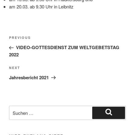
am 20.03. ab 9.30 Uhr in Leibnitz
Beitragsnavigation
Previous
PREVIOUS
Post
VIDEO-GOTTESDIENST ZUM WELTGEBETSTAG
2022
Next
NEXT
Post
Jahresbericht 2021
Suche
nach:
Suchen