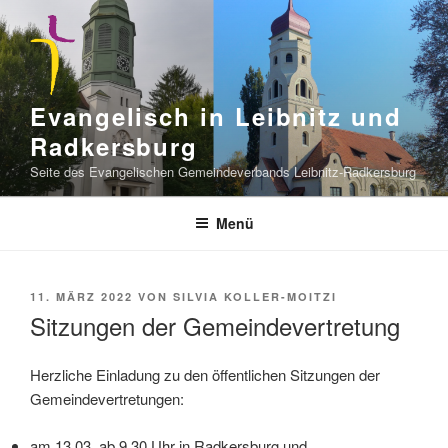
Zum
Inhalt
springen
Evangelisch in Leibnitz und
Radkersburg
Seite des Evangelischen Gemeindeverbands Leibnitz-Radkersburg
Menü
VERÖFFENTLICHT
11. MÄRZ 2022
VON
SILVIA KOLLER-MOITZI
AM
Sitzungen der Gemeindevertretung
Herzliche Einladung zu den öffentlichen Sitzungen der
Gemeindevertretungen:
am 13.03. ab 9.30 Uhr in Radkersburg und