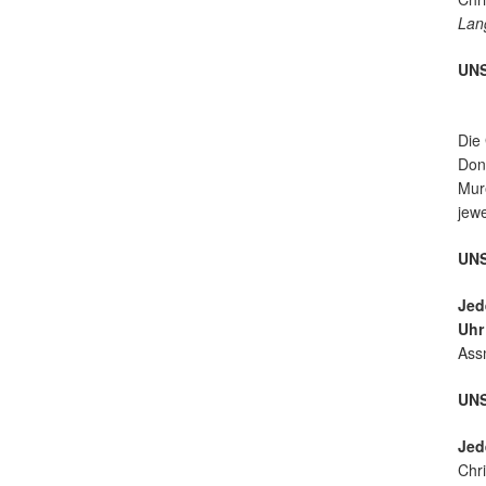
ur
Lan
UN
Die
Donn
Mure
jew
UNS
Jed
Uh
Ass
UN
Jed
Chri