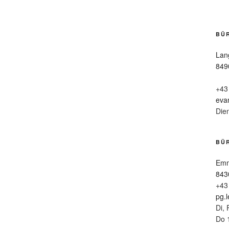
BÜ
Lan
849
+43
eva
Die
BÜR
Emm
843
+43
pg.
Di, 
Do 