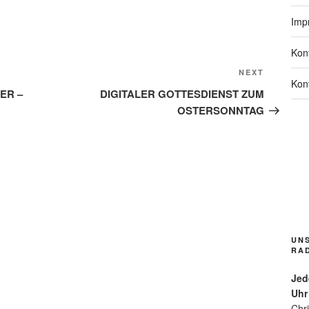
Imp
Kon
Next
NEXT
Kon
Post
ER –
DIGITALER GOTTESDIENST ZUM
OSTERSONNTAG
Bl
hfl
ck
rl
de
Gr
pp
Gr
UN
n/
RA
m
s
Jed
for
Uhr
Fu
Chr