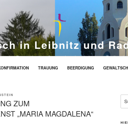
sch in Leibnitz und Ra
eite des Evangelischen Gemeindeverbands Leibnitz-Radkersbu
KONFIRMATION
TRAUUNG
BEERDIGUNG
GEWALTSCH
NSTEIN
Suc
UNG ZUM
nac
NST „MARIA MAGDALENA“
HIE