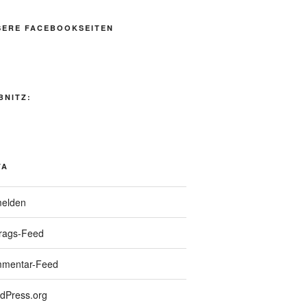
SERE FACEBOOKSEITEN
BNITZ:
TA
elden
trags-Feed
mentar-Feed
dPress.org