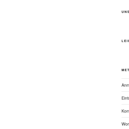
UN
LEI
ME
Anm
Ein
Kom
Wor