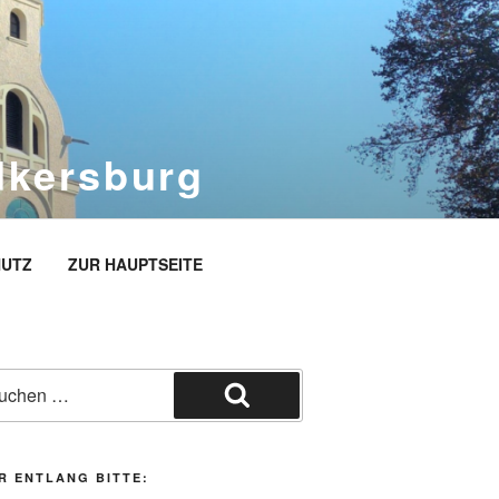
dkersburg
rg
UTZ
ZUR HAUPTSEITE
he
h:
Suchen
R ENTLANG BITTE: