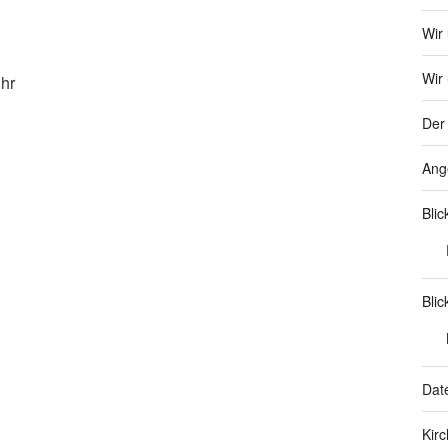
Wir
Wir 
hr
Der 
Ang
Bli
Blic
Dat
Kir