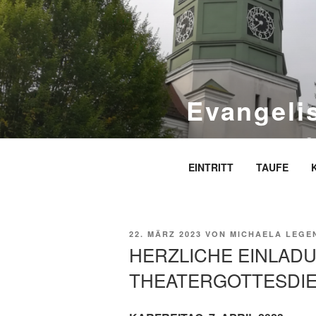
Zum
Inhalt
springen
Evangeli
S
EINTRITT
TAUFE
VERÖFFENTLICHT
22. MÄRZ 2023
VON
MICHAELA LEGE
AM
HERZLICHE EINLAD
THEATERGOTTESDIE