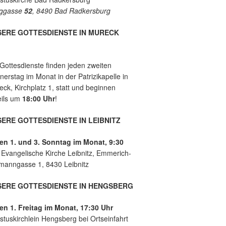
e
es
ggasse
52
, 8490 Bad Radkersburg
mit
der
Leb
SERE GOTTESDIENSTE IN MURECK
ens
hilf
e
 Gottesdienste finden jeden zweiten
Lei
erstag im Monat in der Patrizikapelle in
bnit
ck, Kirchplatz 1, statt und beginnen
z
eils um
18:00 Uhr
!
ERE GOTTESDIENSTE IN LEIBNITZ
en 1. und 3. Sonntag im Monat, 9:30
r
Evangelische Kirche Leibnitz, Emmerich-
manngasse 1, 8430 Leibnitz
SERE GOTTESDIENSTE IN HENGSBERG
en 1. Freitag im Monat, 17:30 Uhr
stuskirchlein Hengsberg bei Ortseinfahrt