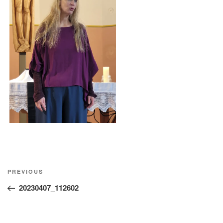
Beitragsnavigation
Previous
PREVIOUS
Post
20230407_112602