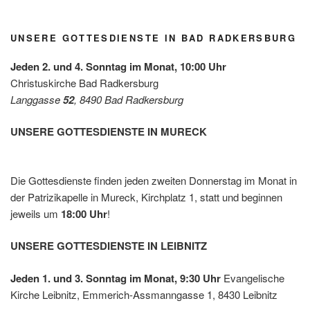
Grün/
2026
Diakon
Omas
iepreis
for
es mit
UNSERE GOTTESDIENSTE IN BAD RADKERSBURG
Future
der
Leben
Jeden 2. und 4. Sonntag im Monat, 10:00 Uhr
shilfe
Christuskirche Bad Radkersburg
Leibnit
Langgasse
52
, 8490 Bad Radkersburg
z
UNSERE GOTTESDIENSTE IN MURECK
Die Gottesdienste finden jeden zweiten Donnerstag im Monat in
der Patrizikapelle in Mureck, Kirchplatz 1, statt und beginnen
jeweils um
18:00 Uhr
!
UNSERE GOTTESDIENSTE IN LEIBNITZ
Jeden 1. und 3. Sonntag im Monat, 9:30 Uhr
Evangelische
Kirche Leibnitz, Emmerich-Assmanngasse 1, 8430 Leibnitz