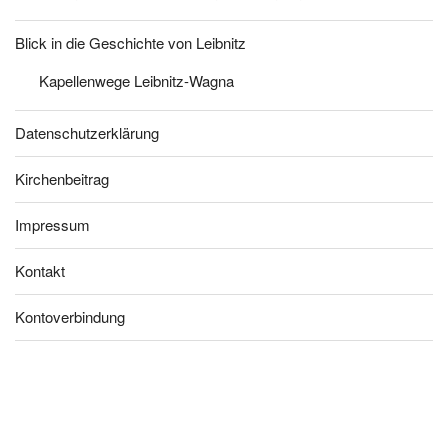
Blick in die Geschichte von Leibnitz
Kapellenwege Leibnitz-Wagna
Datenschutzerklärung
Kirchenbeitrag
Impressum
Kontakt
Kontoverbindung
Blühfle
Lange
Tauferi
Kirchg
Kirchg
Kirchg
Jubel
ckerl
Nacht
nnerun
artlfest
artlfest
artlfest
über
der
der
g
Radke
Radke
Radke
den