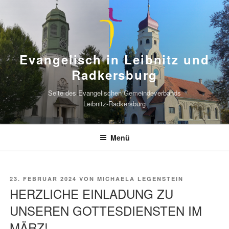
Zum
Inhalt
springen
Evangelisch in Leibnitz und
Radkersburg
Seite des Evangelischen Gemeindeverbands
Leibnitz-Radkersburg
Menü
VERÖFFENTLICHT
23. FEBRUAR 2024
VON
MICHAELA LEGENSTEIN
AM
HERZLICHE EINLADUNG ZU
UNSEREN GOTTESDIENSTEN IM
MÄRZ!