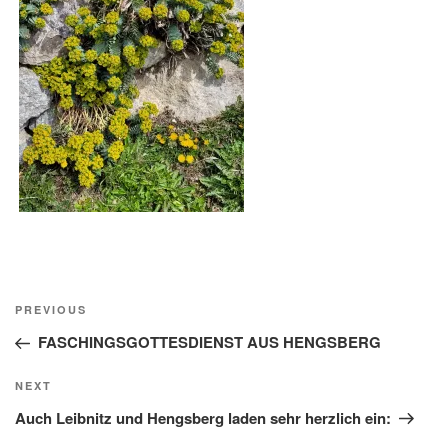
Beitragsnavigation
Previous
PREVIOUS
Post
FASCHINGSGOTTESDIENST AUS HENGSBERG
Next
NEXT
Post
Auch Leibnitz und Hengsberg laden sehr herzlich ein: