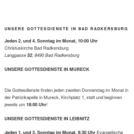
Grupp
Kirche
Radke
rsburg
rsburg
rsburg
Gewin
e
n / Mai
rsburg
n des
Grün/
2026
Diakon
Omas
iepreis
for
es mit
UNSERE GOTTESDIENSTE IN BAD RADKERSBURG
Future
der
Leben
Jeden 2. und 4. Sonntag im Monat, 10:00 Uhr
shilfe
Christuskirche Bad Radkersburg
Leibnit
Langgasse
52
, 8490 Bad Radkersburg
z
UNSERE GOTTESDIENSTE IN MURECK
Die Gottesdienste finden jeden zweiten Donnerstag im Monat in
der Patrizikapelle in Mureck, Kirchplatz 1, statt und beginnen
jeweils um
18:00 Uhr
!
UNSERE GOTTESDIENSTE IN LEIBNITZ
Jeden 1. und 3. Sonntag im Monat, 9:30 Uhr
Evangelische