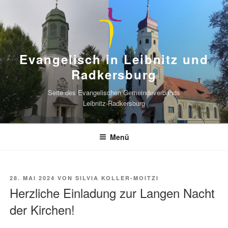
Zum
Inhalt
springen
Evangelisch in Leibnitz und
Radkersburg
Seite des Evangelischen Gemeindeverbands
Leibnitz-Radkersburg
Menü
VERÖFFENTLICHT
28. MAI 2024
VON
SILVIA KOLLER-MOITZI
AM
Herzliche Einladung zur Langen Nacht
der Kirchen!