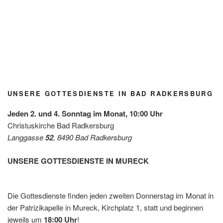
Blühfle
Lange
Tauferi
Kirchg
Kirchg
Kirchg
Jubel
ckerl
Nacht
nnerun
artlfest
artlfest
artlfest
über
der
der
g
Radke
Radke
Radke
den
Grupp
Kirche
Radke
rsburg
rsburg
rsburg
Gewin
e
n / Mai
rsburg
n des
Grün/
2026
Diakon
Omas
iepreis
for
es mit
UNSERE GOTTESDIENSTE IN BAD RADKERSBURG
Future
der
Leben
Jeden 2. und 4. Sonntag im Monat, 10:00 Uhr
shilfe
Christuskirche Bad Radkersburg
Leibnit
Langgasse
52
, 8490 Bad Radkersburg
z
UNSERE GOTTESDIENSTE IN MURECK
Die Gottesdienste finden jeden zweiten Donnerstag im Monat in
der Patrizikapelle in Mureck, Kirchplatz 1, statt und beginnen
jeweils um
18:00 Uhr
!