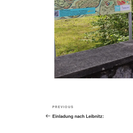
Beitragsnavigation
Previous
PREVIOUS
Post
Einladung nach Leibnitz: