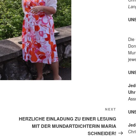
ur
Lan
UN
Die
Donn
Mure
jew
UNS
Jed
Uh
Ass
Next
NEXT
UN
Post
HERZLICHE EINLADUNG ZU EINER LESUNG
Jed
MIT DER MUNDARTDICHTERIN MARIA
Chri
SCHNEIDER!