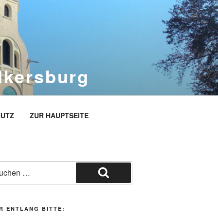
dkersburg
rg
UTZ
ZUR HAUPTSEITE
he
h:
Suchen
R ENTLANG BITTE: