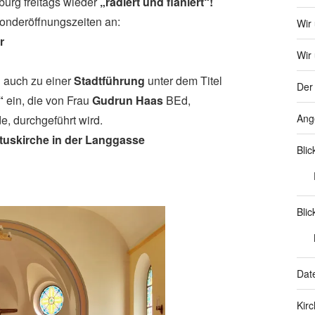
urg freitags wieder
„radiert und flaniert“!
onderöffnungszeiten an:
Wir
r
Wir 
 auch zu einer
Stadtführung
unter dem Titel
Der 
g“
ein, die von Frau
Gudrun Haas
BEd,
Ang
, durchgeführt wird.
stuskirche in der Langgasse
Bli
Blic
Dat
Kir