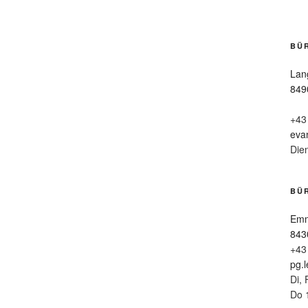
BÜ
Lan
849
+43
eva
Die
BÜR
Emm
843
+43
pg.
Di, 
Do 