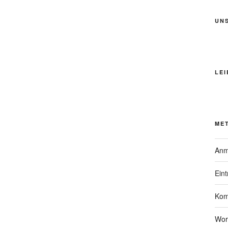
UN
LEI
ME
Anm
Ein
Kom
Wor