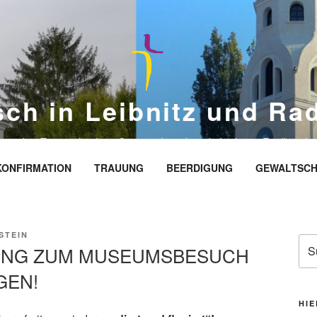
sch in Leibnitz und Ra
eite des Evangelischen Gemeindeverbands Leibnitz-Radkersbu
KONFIRMATION
TRAUUNG
BEERDIGUNG
GEWALTSCH
STEIN
Suc
DUNG ZUM MUSEUMSBESUCH
nac
GEN!
HIE