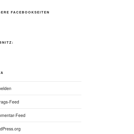
SERE FACEBOOKSEITEN
BNITZ:
TA
elden
trags-Feed
mentar-Feed
dPress.org