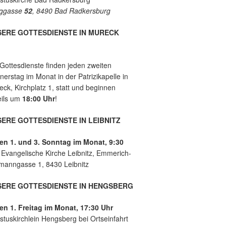
e
es
ggasse
52
, 8490 Bad Radkersburg
mit
der
Leb
SERE GOTTESDIENSTE IN MURECK
ens
hilf
e
 Gottesdienste finden jeden zweiten
Lei
erstag im Monat in der Patrizikapelle in
bnit
ck, Kirchplatz 1, statt und beginnen
z
eils um
18:00 Uhr
!
ERE GOTTESDIENSTE IN LEIBNITZ
en 1. und 3. Sonntag im Monat, 9:30
r
Evangelische Kirche Leibnitz, Emmerich-
manngasse 1, 8430 Leibnitz
SERE GOTTESDIENSTE IN HENGSBERG
en 1. Freitag im Monat, 17:30 Uhr
stuskirchlein Hengsberg bei Ortseinfahrt