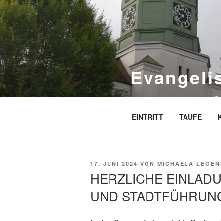
Zum
Inhalt
springen
Evangeli
S
EINTRITT
TAUFE
VERÖFFENTLICHT
17. JUNI 2024
VON
MICHAELA LEGEN
AM
HERZLICHE EINLA
UND STADTFÜHRUN