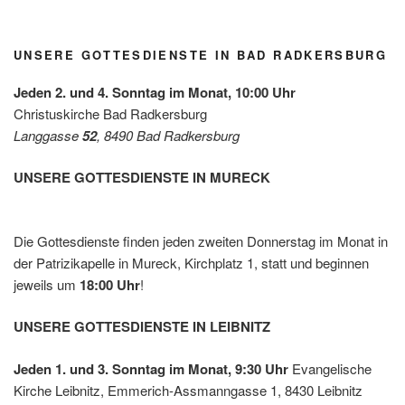
Grün/
2026
Diakon
Omas
iepreis
for
es mit
UNSERE GOTTESDIENSTE IN BAD RADKERSBURG
Future
der
Leben
Jeden 2. und 4. Sonntag im Monat, 10:00 Uhr
shilfe
Christuskirche Bad Radkersburg
Leibnit
Langgasse
52
, 8490 Bad Radkersburg
z
UNSERE GOTTESDIENSTE IN MURECK
Die Gottesdienste finden jeden zweiten Donnerstag im Monat in
der Patrizikapelle in Mureck, Kirchplatz 1, statt und beginnen
jeweils um
18:00 Uhr
!
UNSERE GOTTESDIENSTE IN LEIBNITZ
Jeden 1. und 3. Sonntag im Monat, 9:30 Uhr
Evangelische
Kirche Leibnitz, Emmerich-Assmanngasse 1, 8430 Leibnitz