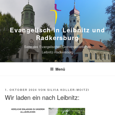
Zum
Inhalt
springen
Evangelisch in Leibnitz und
Radkersburg
Seite des Evangelischen Gemeindeverbands
Leibnitz-Radkersburg
Menü
VERÖFFENTLICHT
1. OKTOBER 2024
VON
SILVIA KOLLER-MOITZI
AM
Wir laden ein nach Leibnitz: