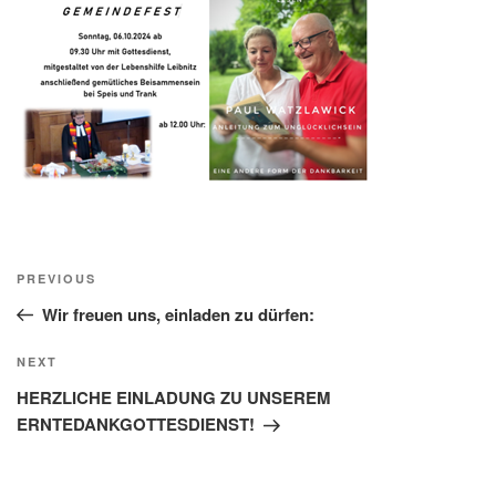
Beitragsnavigation
Previous
PREVIOUS
Post
Wir freuen uns, einladen zu dürfen:
Next
NEXT
Post
HERZLICHE EINLADUNG ZU UNSEREM
ERNTEDANKGOTTESDIENST!