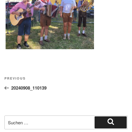
Beitragsnavigation
Previous
PREVIOUS
Post
20240908_110139
Suche
nach:
Suchen