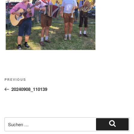
Beitragsnavigation
Previous
PREVIOUS
Post
20240908_110139
Suche
nach:
Suchen