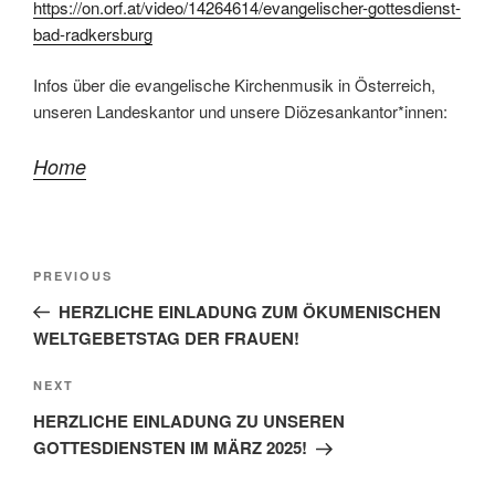
https://on.orf.at/video/14264614/evangelischer-gottesdienst-
bad-radkersburg
Infos über die evangelische Kirchenmusik in Österreich,
unseren Landeskantor und unsere Diözesankantor*innen:
Home
Beitragsnavigation
Previous
PREVIOUS
Post
HERZLICHE EINLADUNG ZUM ÖKUMENISCHEN
WELTGEBETSTAG DER FRAUEN!
Next
NEXT
Post
HERZLICHE EINLADUNG ZU UNSEREN
GOTTESDIENSTEN IM MÄRZ 2025!