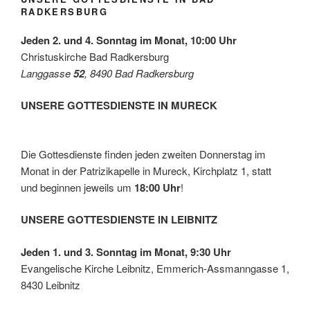
for
niepre
RADKERSBURG
Futur
ises
e
mit
Jeden 2. und 4. Sonntag im Monat, 10:00 Uhr
der
Leben
Christuskirche Bad Radkersburg
shilfe
Langgasse
52
, 8490 Bad Radkersburg
Leibni
tz
UNSERE GOTTESDIENSTE IN MURECK
Die Gottesdienste finden jeden zweiten Donnerstag im
Monat in der Patrizikapelle in Mureck, Kirchplatz 1, statt
und beginnen jeweils um
18:00 Uhr
!
UNSERE GOTTESDIENSTE IN LEIBNITZ
Jeden 1. und 3. Sonntag im Monat, 9:30 Uhr
Evangelische Kirche Leibnitz, Emmerich-Assmanngasse 1,
8430 Leibnitz