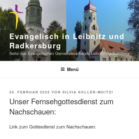
Zum
Inhalt
springen
Evangelisch in Leibnitz und
Radkersburg
Seite des Evangelischen Gemeindeverbands Leibnitz-Radkersburg
Menü
VERÖFFENTLICHT
24. FEBRUAR 2025
VON
SILVIA KOLLER-MOITZI
AM
Unser Fernsehgottesdienst zum
Nachschauen:
Link zum Gottesdienst zum Nachschauen: