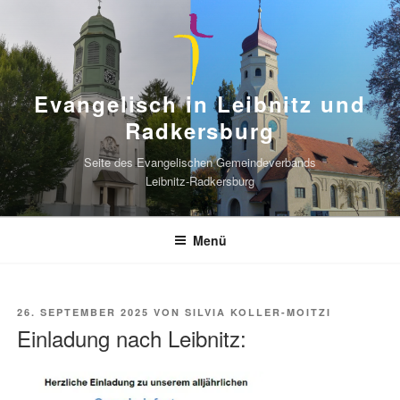
Zum
Inhalt
springen
Evangelisch in Leibnitz und
Radkersburg
Seite des Evangelischen Gemeindeverbands
Leibnitz-Radkersburg
Menü
VERÖFFENTLICHT
26. SEPTEMBER 2025
VON
SILVIA KOLLER-MOITZI
AM
Einladung nach Leibnitz: