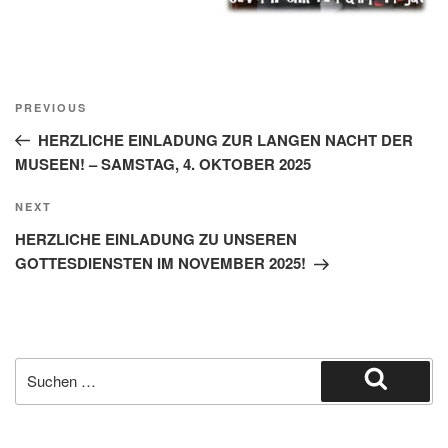
Beitragsnavigation
Previous
PREVIOUS
Post
HERZLICHE EINLADUNG ZUR LANGEN NACHT DER
MUSEEN! – SAMSTAG, 4. OKTOBER 2025
Next
NEXT
Post
HERZLICHE EINLADUNG ZU UNSEREN
GOTTESDIENSTEN IM NOVEMBER 2025!
Suche
nach:
Suchen