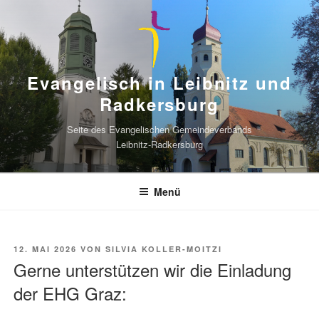
Zum
Inhalt
springen
Evangelisch in Leibnitz und
Radkersburg
Seite des Evangelischen Gemeindeverbands
Leibnitz-Radkersburg
Menü
VERÖFFENTLICHT
12. MAI 2026
VON
SILVIA KOLLER-MOITZI
AM
Gerne unterstützen wir die Einladung
der EHG Graz: