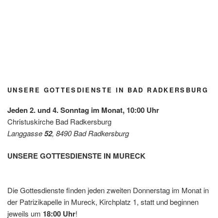
Blühfle
Lange
Tauferi
Kirchg
Kirchg
Kirchg
Jubel
ckerl
Nacht
nnerun
artlfest
artlfest
artlfest
über
der
der
g
Radke
Radke
Radke
den
Grupp
Kirche
Radke
rsburg
rsburg
rsburg
Gewin
e
n / Mai
rsburg
n des
Grün/
2026
Diakon
Omas
iepreis
for
es mit
UNSERE GOTTESDIENSTE IN BAD RADKERSBURG
Future
der
Leben
Jeden 2. und 4. Sonntag im Monat, 10:00 Uhr
shilfe
Christuskirche Bad Radkersburg
Leibnit
Langgasse
52
, 8490 Bad Radkersburg
z
UNSERE GOTTESDIENSTE IN MURECK
Die Gottesdienste finden jeden zweiten Donnerstag im Monat in
der Patrizikapelle in Mureck, Kirchplatz 1, statt und beginnen
jeweils um
18:00 Uhr
!