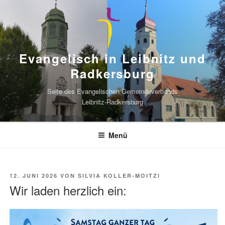
Zum
Inhalt
springen
Evangelisch in Leibnitz und
Radkersburg
Seite des Evangelischen Gemeindeverbands
Leibnitz-Radkersburg
Menü
VERÖFFENTLICHT
12. JUNI 2026
VON
SILVIA KOLLER-MOITZI
AM
Wir laden herzlich ein: