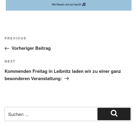
Beitragsnavigation
Previous
PREVIOUS
Post
Vorheriger Beitrag
Next
NEXT
Post
Kommenden Freitag in Leibnitz laden wir zu einer ganz
besonderen Veranstaltung:
Suche
nach:
Suchen