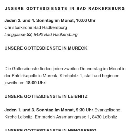
Omas
iepreis
for
es mit
UNSERE GOTTESDIENSTE IN BAD RADKERSBURG
Future
der
Leben
Jeden 2. und 4. Sonntag im Monat, 10:00 Uhr
shilfe
Christuskirche Bad Radkersburg
Leibnit
Langgasse
52
, 8490 Bad Radkersburg
z
UNSERE GOTTESDIENSTE IN MURECK
Die Gottesdienste finden jeden zweiten Donnerstag im Monat in
der Patrizikapelle in Mureck, Kirchplatz 1, statt und beginnen
jeweils um
18:00 Uhr
!
UNSERE GOTTESDIENSTE IN LEIBNITZ
Jeden 1. und 3. Sonntag im Monat, 9:30 Uhr
Evangelische
Kirche Leibnitz, Emmerich-Assmanngasse 1, 8430 Leibnitz
UNSERE GOTTESDIENSTE IN HENGSBERG