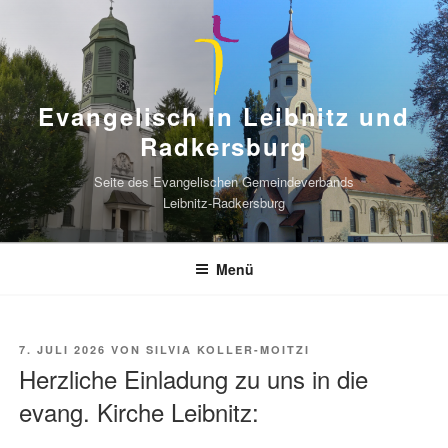
Zum
Inhalt
springen
Evangelisch in Leibnitz und
Radkersburg
Seite des Evangelischen Gemeindeverbands
Leibnitz-Radkersburg
Menü
VERÖFFENTLICHT
7. JULI 2026
VON
SILVIA KOLLER-MOITZI
AM
Herzliche Einladung zu uns in die
evang. Kirche Leibnitz: