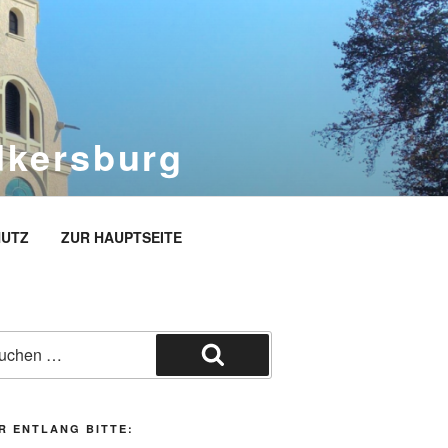
dkersburg
rg
UTZ
ZUR HAUPTSEITE
he
h:
Suchen
R ENTLANG BITTE: