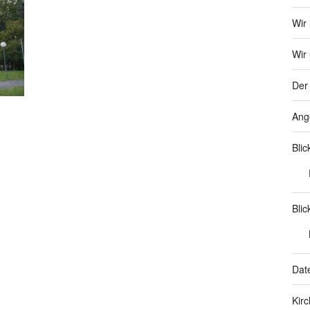
Wir
Wir 
Der 
Ang
Bli
Blic
Dat
Kir