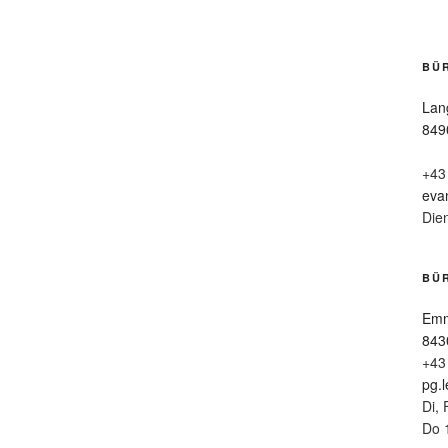
BÜ
Lan
849
+43
eva
Die
BÜR
Emm
843
+43
pg.
Di, 
Do 