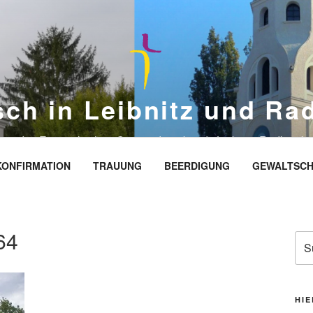
sch in Leibnitz und Ra
eite des Evangelischen Gemeindeverbands Leibnitz-Radkersbu
KONFIRMATION
TRAUUNG
BEERDIGUNG
GEWALTSCH
64
Suc
nac
HIE