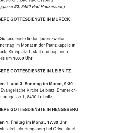
e
es
ggasse
52
, 8490 Bad Radkersburg
mit
der
Leb
SERE GOTTESDIENSTE IN MURECK
ens
hilf
e
 Gottesdienste finden jeden zweiten
Lei
erstag im Monat in der Patrizikapelle in
bnit
ck, Kirchplatz 1, statt und beginnen
z
eils um
18:00 Uhr
!
ERE GOTTESDIENSTE IN LEIBNITZ
en 1. und 3. Sonntag im Monat, 9:30
r
Evangelische Kirche Leibnitz, Emmerich-
manngasse 1, 8430 Leibnitz
SERE GOTTESDIENSTE IN HENGSBERG
en 1. Freitag im Monat, 17:30 Uhr
stuskirchlein Hengsberg bei Ortseinfahrt