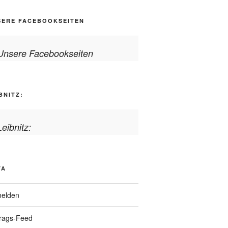
SERE FACEBOOKSEITEN
Unsere Facebookseiten
BNITZ:
Leibnitz:
TA
elden
trags-Feed