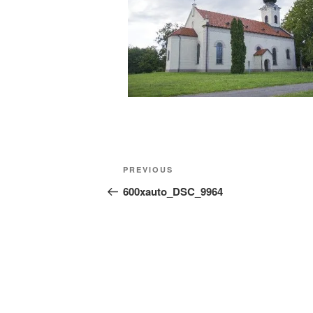
Beitragsnavigation
Previous
PREVIOUS
Post
600xauto_DSC_9964