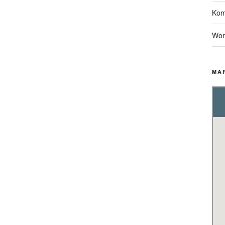
Kom
Wor
MA