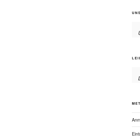
UN
LEI
ME
Anm
Ein