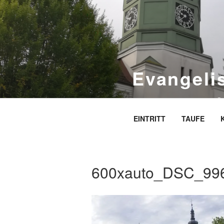
Zum
Inhalt
springen
Evangeli
S
EINTRITT
TAUFE
600xauto_DSC_99