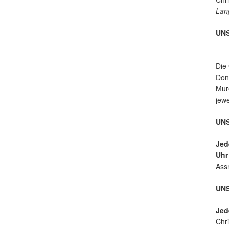
ur
Lan
UN
Die
Donn
Mure
jew
UNS
Jed
Uh
Ass
UN
Jed
Chri