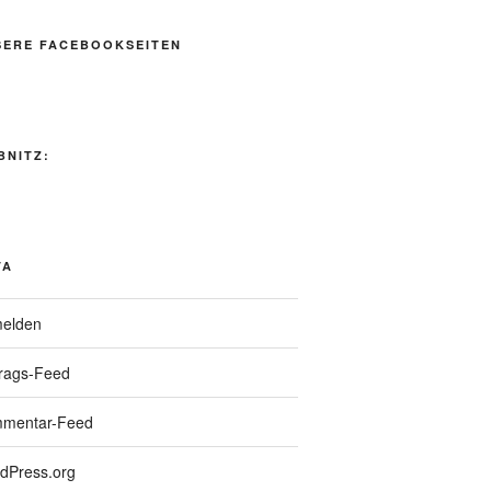
SERE FACEBOOKSEITEN
BNITZ:
TA
elden
trags-Feed
mentar-Feed
dPress.org