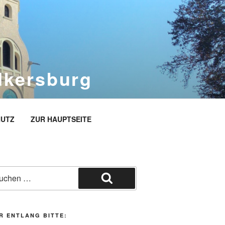
dkersburg
rg
UTZ
ZUR HAUPTSEITE
he
h:
Suchen
R ENTLANG BITTE: