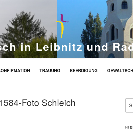
sch in Leibnitz und Ra
eite des Evangelischen Gemeindeverbands Leibnitz-Radkersbu
KONFIRMATION
TRAUUNG
BEERDIGUNG
GEWALTSCH
1584-Foto Schleich
Suc
nac
HIE