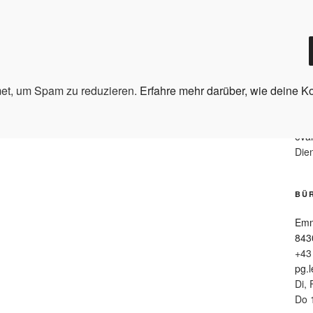
BÜ
Lan
et, um Spam zu reduzieren.
Erfahre mehr darüber, wie deine K
849
+43
eva
Die
BÜR
Emm
843
+43
pg.
Di, 
Do 