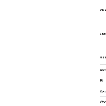
UN
LEI
ME
Anm
Ein
Kom
Wor