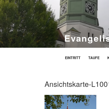
Zum
Inhalt
springen
Evangeli
S
EINTRITT
TAUFE
Ansichtskarte-L100