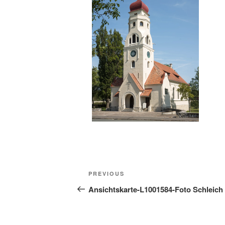
Beitragsnavigation
Previous
PREVIOUS
Post
Ansichtskarte-L1001584-Foto Schleich