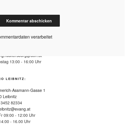
RO RADKERSBURG:
ggasse 49
ommentardaten verarbeitet
0 Bad Radkersburg
 3476 2516
ng.radkersburg@aon.at
nstag 13:00 - 16:00 Uhr
O LEIBNITZ:
erich-Assmann-Gasse 1
0 Leibnitz
 3452 82334
leibnitz@evang.at
Fr 09:00 - 12:00 Uhr
14:00 - 16.00 Uhr