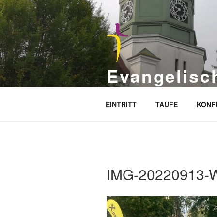
Zum
Inhalt
springen
Evangelisc
Seite des Evangelischen Gemei
EINTRITT
TAUFE
KONF
IMG-20220913-