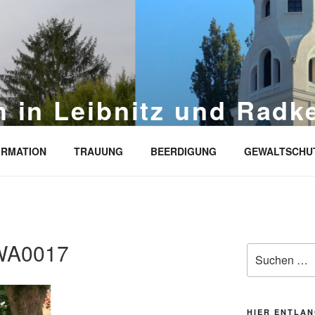
h in Leibnitz und Radk
ndeverbands Leibnitz-Radkersburg
IRMATION
TRAUUNG
BEERDIGUNG
GEWALTSCHU
WA0017
Suche
nach:
HIER ENTLAN