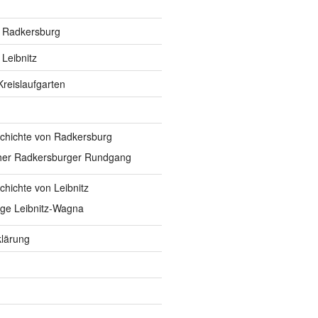
n Radkersburg
 Leibnitz
Kreislaufgarten
eschichte von Radkersburg
her Radkersburger Rundgang
schichte von Leibnitz
ge Leibnitz-Wagna
lärung