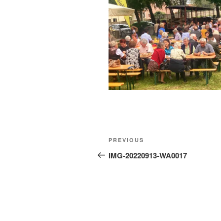
Beitragsnavigation
Previous
PREVIOUS
Post
IMG-20220913-WA0017