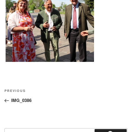
Beitragsnavigation
Previous
PREVIOUS
Post
IMG_0386
Suche