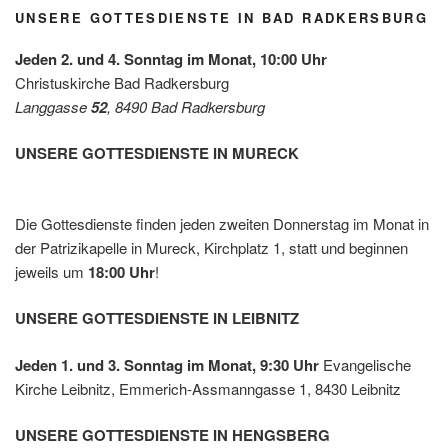
for
es mit
UNSERE GOTTESDIENSTE IN BAD RADKERSBURG
Future
der
Leben
Jeden 2. und 4. Sonntag im Monat, 10:00 Uhr
shilfe
Christuskirche Bad Radkersburg
Leibnit
Langgasse
52
, 8490 Bad Radkersburg
z
UNSERE GOTTESDIENSTE IN MURECK
Die Gottesdienste finden jeden zweiten Donnerstag im Monat in
der Patrizikapelle in Mureck, Kirchplatz 1, statt und beginnen
jeweils um
18:00 Uhr
!
UNSERE GOTTESDIENSTE IN LEIBNITZ
Jeden 1. und 3. Sonntag im Monat, 9:30 Uhr
Evangelische
Kirche Leibnitz, Emmerich-Assmanngasse 1, 8430 Leibnitz
UNSERE GOTTESDIENSTE IN HENGSBERG