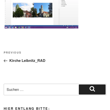
Beitragsnavigation
Previous
PREVIOUS
Post
Kirche Leibnitz_RAD
Suche
nach:
Suchen
HIER ENTLANG BITTE: