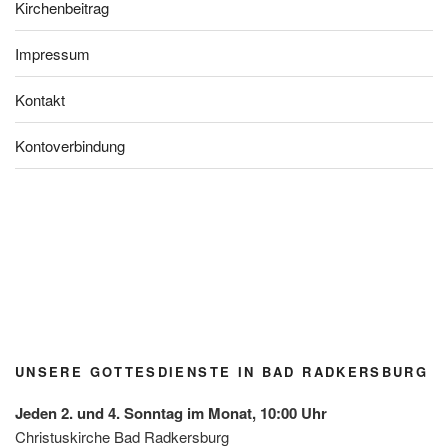
Kirchenbeitrag
Impressum
Kontakt
Kontoverbindung
Blühfle
Lange
Tauferi
Kirchg
Kirchg
Kirchg
Jubel
ckerl
Nacht
nnerun
artlfest
artlfest
artlfest
über
der
der
g
Radke
Radke
Radke
den
Grupp
Kirche
Radke
rsburg
rsburg
rsburg
Gewin
e
n / Mai
rsburg
n des
Grün/
2026
Diakon
Omas
iepreis
for
es mit
UNSERE GOTTESDIENSTE IN BAD RADKERSBURG
Future
der
Leben
Jeden 2. und 4. Sonntag im Monat, 10:00 Uhr
shilfe
Christuskirche Bad Radkersburg
Leibnit