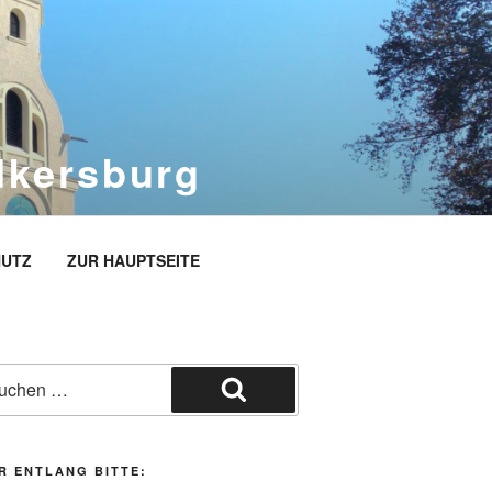
dkersburg
rg
UTZ
ZUR HAUPTSEITE
he
h:
Suchen
R ENTLANG BITTE: