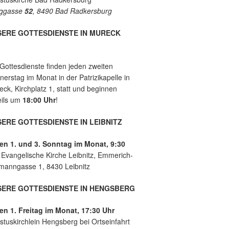
e
es
ggasse
52
, 8490 Bad Radkersburg
mit
der
Leb
SERE GOTTESDIENSTE IN MURECK
ens
hilf
e
 Gottesdienste finden jeden zweiten
Lei
erstag im Monat in der Patrizikapelle in
bnit
ck, Kirchplatz 1, statt und beginnen
z
eils um
18:00 Uhr
!
ERE GOTTESDIENSTE IN LEIBNITZ
en 1. und 3. Sonntag im Monat, 9:30
r
Evangelische Kirche Leibnitz, Emmerich-
manngasse 1, 8430 Leibnitz
SERE GOTTESDIENSTE IN HENGSBERG
en 1. Freitag im Monat, 17:30 Uhr
stuskirchlein Hengsberg bei Ortseinfahrt