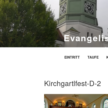
Zum
Inhalt
springen
Evangeli
S
EINTRITT
TAUFE
Kirchgartlfest-D-2