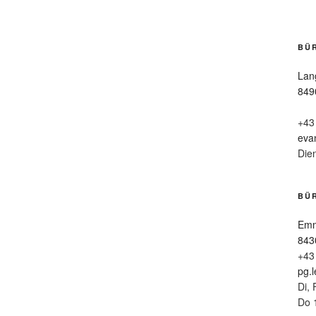
BÜ
Lan
849
+43
eva
Die
BÜR
Emm
843
+43
pg.
Di, 
Do 