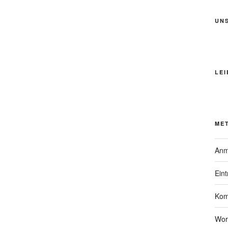
UN
LEI
ME
Anm
Ein
Kom
Wor