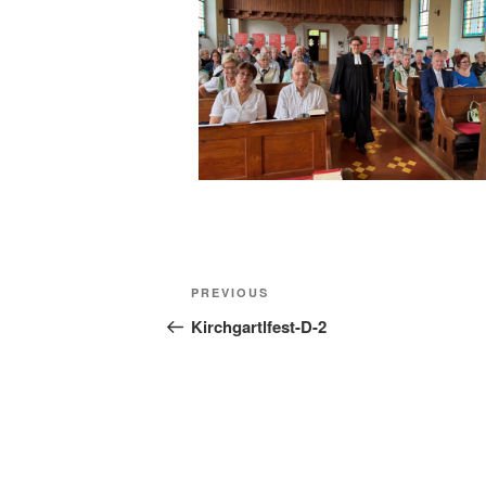
Beitragsnavigation
Previous
PREVIOUS
Post
Kirchgartlfest-D-2