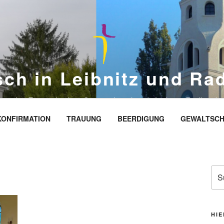
sch in Leibnitz und Ra
eite des Evangelischen Gemeindeverbands Leibnitz-Radkersbu
KONFIRMATION
TRAUUNG
BEERDIGUNG
GEWALTSCH
Suc
nac
HIE