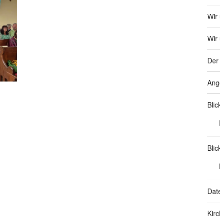
Wir
Wir 
Der 
Ang
Bli
Blic
Dat
Kir