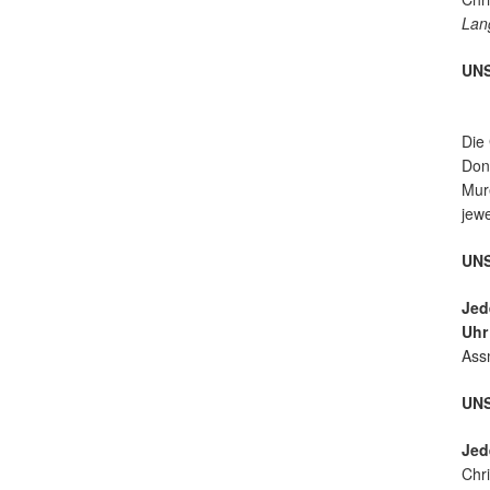
ur
Lan
UN
Die
Donn
Mure
jew
UNS
Jed
Uh
Ass
UN
Jed
Chri