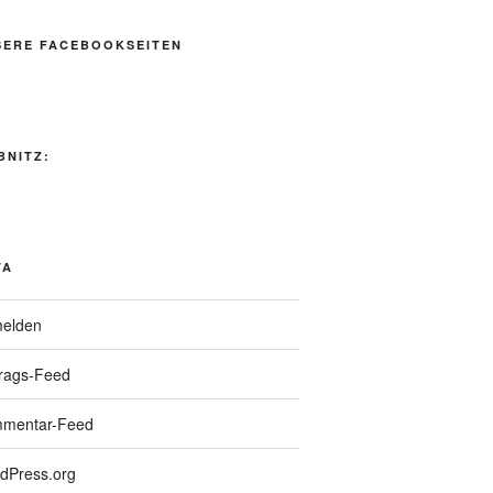
SERE FACEBOOKSEITEN
BNITZ:
TA
elden
trags-Feed
mentar-Feed
dPress.org