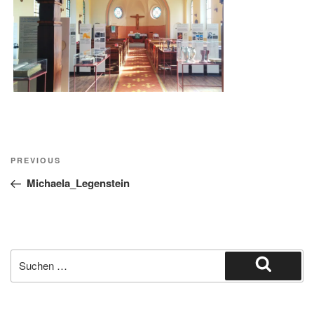
Beitragsnavigation
Previous
PREVIOUS
Post
Michaela_Legenstein
Suche
nach:
Suchen