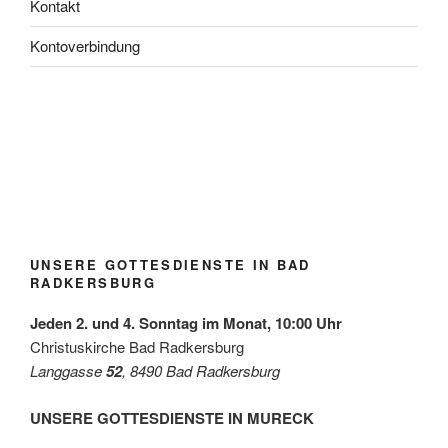
Kontakt
Kontoverbindung
Blühfl
Lange
Taufe
Kirch
Kirch
Kirch
Jubel
eckerl
Nacht
rinner
gartlf
gartlf
gartlf
über
der
der
ung
est
est
est
den
Grupp
Kirch
Radk
Radk
Radk
Radk
Gewi
e
en /
ersbu
ersbu
ersbu
ersbu
nn
Grün/
Mai
rg
rg
rg
rg
des
Omas
2026
Diako
UNSERE GOTTESDIENSTE IN BAD
for
niepre
RADKERSBURG
Futur
ises
e
mit
Jeden 2. und 4. Sonntag im Monat, 10:00 Uhr
der
Leben
Christuskirche Bad Radkersburg
shilfe
Langgasse
52
, 8490 Bad Radkersburg
Leibni
tz
UNSERE GOTTESDIENSTE IN MURECK