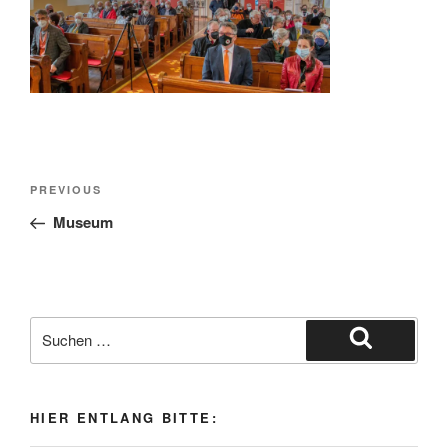
Beitragsnavigation
Previous
PREVIOUS
Post
Museum
Suche
nach:
Suchen
HIER ENTLANG BITTE: