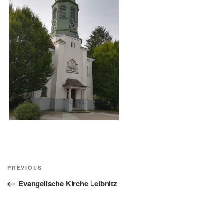
Beitragsnavigation
Previous
PREVIOUS
Post
Evangelische Kirche Leibnitz