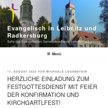
Zum
Inhalt
springen
Evangelisch in Leibnitz und
Radkersburg
Seite des Evangelischen Gemeindeverbands Leibnitz-Radkersburg
Menü
VERÖFFENTLICHT
17. AUGUST 2022
VON
MICHAELA LEGENSTEIN
AM
HERZLICHE EINLADUNG ZUM
FESTGOTTESDIENST MIT FEIER
DER KONFIRMATION UND
KIRCHGARTLFEST!