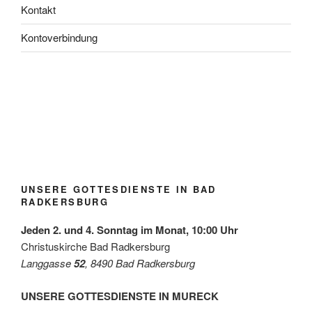
Kontakt
Kontoverbindung
Blühfl
Lange
Taufe
Kirch
Kirch
Kirch
Jubel
eckerl
Nacht
rinner
gartlf
gartlf
gartlf
über
der
der
ung
est
est
est
den
Grupp
Kirch
Radk
Radk
Radk
Radk
Gewi
e
en /
ersbu
ersbu
ersbu
ersbu
nn
Grün/
Mai
rg
rg
rg
rg
des
Omas
2026
Diako
UNSERE GOTTESDIENSTE IN BAD
for
niepre
RADKERSBURG
Futur
ises
e
mit
Jeden 2. und 4. Sonntag im Monat, 10:00 Uhr
der
Leben
Christuskirche Bad Radkersburg
shilfe
Langgasse
52
, 8490 Bad Radkersburg
Leibni
tz
UNSERE GOTTESDIENSTE IN MURECK