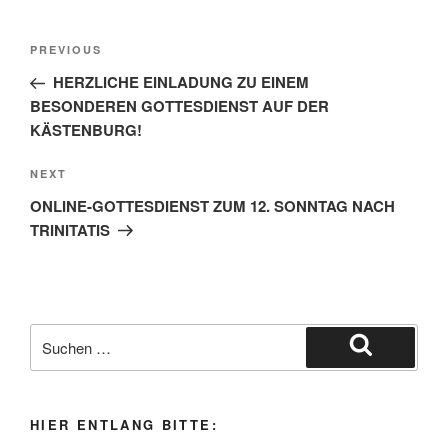
Beitragsnavigation
Previous
PREVIOUS
Post
HERZLICHE EINLADUNG ZU EINEM
BESONDEREN GOTTESDIENST AUF DER
KÄSTENBURG!
Next
NEXT
Post
ONLINE-GOTTESDIENST ZUM 12. SONNTAG NACH
TRINITATIS
Suche
nach:
Suchen
HIER ENTLANG BITTE: