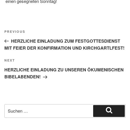
einen gesegneten Sonntag!
Beitragsnavigation
Previous
PREVIOUS
Post
HERZLICHE EINLADUNG ZUM FESTGOTTESDIENST
MIT FEIER DER KONFIRMATION UND KIRCHGARTLFEST!
Next
NEXT
Post
HERZLICHE EINLADUNG ZU UNSEREN ÖKUMENISCHEN
BIBELABENDEN!
Suche
nach:
Suchen