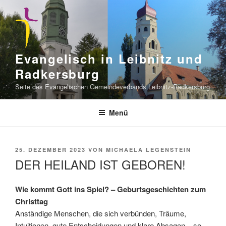
Zum
Inhalt
springen
Evangelisch in Leibnitz und
Radkersburg
Seite des Evangelischen Gemeindeverbands Leibnitz-Radkersburg
Menü
VERÖFFENTLICHT
25. DEZEMBER 2023
VON
MICHAELA LEGENSTEIN
AM
DER HEILAND IST GEBOREN!
Wie kommt Gott ins Spiel? – Geburtsgeschichten zum
Christtag
Anständige Menschen, die sich verbünden, Träume,
Intuitionen, gute Entscheidungen und klare Absagen – so