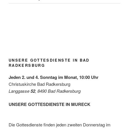
Blühfl
Lange
Taufe
Kirch
Kirch
Kirch
Jubel
eckerl
Nacht
rinner
gartlf
gartlf
gartlf
über
der
der
ung
est
est
est
den
Grupp
Kirch
Radk
Radk
Radk
Radk
Gewi
e
en /
ersbu
ersbu
ersbu
ersbu
nn
Grün/
Mai
rg
rg
rg
rg
des
Omas
2026
Diako
UNSERE GOTTESDIENSTE IN BAD
for
niepre
RADKERSBURG
Futur
ises
e
mit
Jeden 2. und 4. Sonntag im Monat, 10:00 Uhr
der
Leben
Christuskirche Bad Radkersburg
shilfe
Langgasse
52
, 8490 Bad Radkersburg
Leibni
tz
UNSERE GOTTESDIENSTE IN MURECK
Die Gottesdienste finden jeden zweiten Donnerstag im