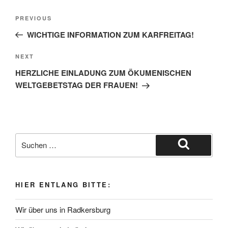
Beitragsnavigation
Previous
PREVIOUS
Post
WICHTIGE INFORMATION ZUM KARFREITAG!
Next
NEXT
Post
HERZLICHE EINLADUNG ZUM ÖKUMENISCHEN
WELTGEBETSTAG DER FRAUEN!
Suche
nach:
Suchen
HIER ENTLANG BITTE:
Wir über uns in Radkersburg